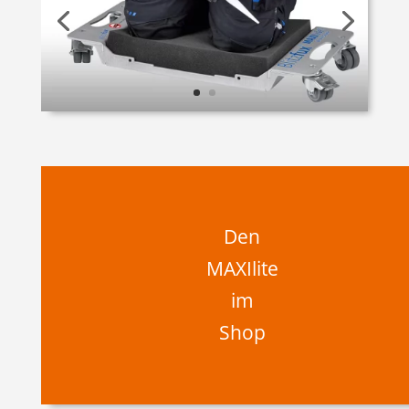
Den
MAXIlite
im
Shop